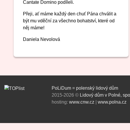
Cantate Domino podíleli.
Přeji, ať máme každý den chuť Pána chválit a
být mu vděční za všechno bohatství, které od
něj máme!
Daniela Nevolová
PoLiDum = polenský lidový dům
2015-2026 ©
Lidový dům v Polné, spo
hosting:
www.cnw.cz
|
www.polna.cz