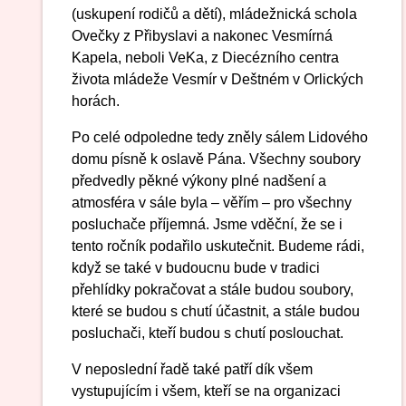
(uskupení rodičů a dětí), mládežnická schola
Ovečky z Přibyslavi a nakonec Vesmírná
Kapela, neboli VeKa, z Diecézního centra
života mládeže Vesmír v Deštném v Orlických
horách.
Po celé odpoledne tedy zněly sálem Lidového
domu písně k oslavě Pána. Všechny soubory
předvedly pěkné výkony plné nadšení a
atmosféra v sále byla – věřím – pro všechny
posluchače příjemná. Jsme vděční, že se i
tento ročník podařilo uskutečnit. Budeme rádi,
když se také v budoucnu bude v tradici
přehlídky pokračovat a stále budou soubory,
které se budou s chutí účastnit, a stále budou
posluchači, kteří budou s chutí poslouchat.
V neposlední řadě také patří dík všem
vystupujícím i všem, kteří se na organizaci